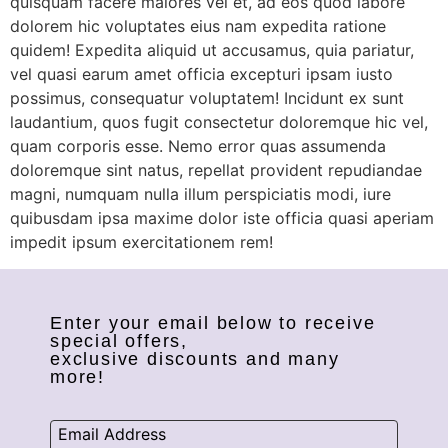
quisquam facere maiores vel et, ad eos quod labore
dolorem hic voluptates eius nam expedita ratione
quidem! Expedita aliquid ut accusamus, quia pariatur,
vel quasi earum amet officia excepturi ipsam iusto
possimus, consequatur voluptatem! Incidunt ex sunt
laudantium, quos fugit consectetur doloremque hic vel,
quam corporis esse. Nemo error quas assumenda
doloremque sint natus, repellat provident repudiandae
magni, numquam nulla illum perspiciatis modi, iure
quibusdam ipsa maxime dolor iste officia quasi aperiam
impedit ipsum exercitationem rem!
Enter your email below to receive
special offers,
exclusive discounts and many
more!
Email Address