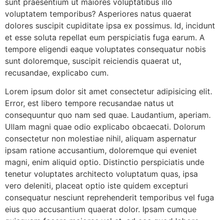
sunt praesentium ut maiores voluptatibus illo
voluptatem temporibus? Asperiores natus quaerat
dolores suscipit cupiditate ipsa ex possimus. Id, incidunt
et esse soluta repellat eum perspiciatis fuga earum. A
tempore eligendi eaque voluptates consequatur nobis
sunt doloremque, suscipit reiciendis quaerat ut,
recusandae, explicabo cum.
Lorem ipsum dolor sit amet consectetur adipisicing elit.
Error, est libero tempore recusandae natus ut
consequuntur quo nam sed quae. Laudantium, aperiam.
Ullam magni quae odio explicabo obcaecati. Dolorum
consectetur non molestiae nihil, aliquam aspernatur
ipsam ratione accusantium, doloremque qui eveniet
magni, enim aliquid optio. Distinctio perspiciatis unde
tenetur voluptates architecto voluptatum quas, ipsa
vero deleniti, placeat optio iste quidem excepturi
consequatur nesciunt reprehenderit temporibus vel fuga
eius quo accusantium quaerat dolor. Ipsam cumque